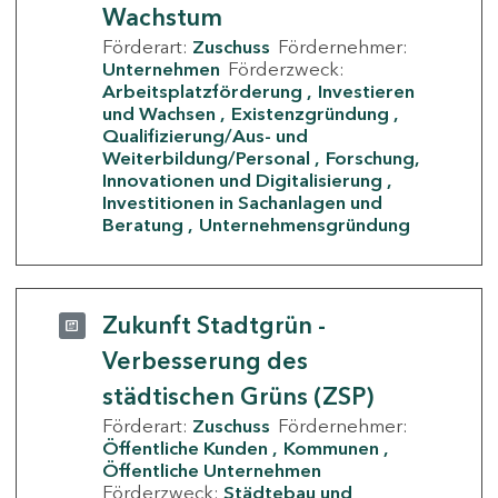
Wachstum
Förderart:
Zuschuss
Fördernehmer:
Unternehmen
Förderzweck:
Arbeitsplatzförderung
Investieren
und Wachsen
Existenzgründung
Qualifizierung/Aus- und
Weiterbildung/Personal
Forschung,
Innovationen und Digitalisierung
Investitionen in Sachanlagen und
Beratung
Unternehmensgründung
Zukunft Stadtgrün -
Verbesserung des
städtischen Grüns (ZSP)
Förderart:
Zuschuss
Fördernehmer:
Öffentliche Kunden
Kommunen
Öffentliche Unternehmen
Förderzweck:
Städtebau und