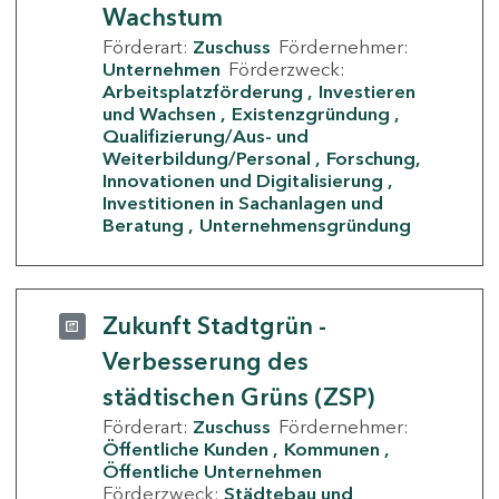
Wachstum
Förderart:
Zuschuss
Fördernehmer:
Unternehmen
Förderzweck:
Arbeitsplatzförderung
Investieren
und Wachsen
Existenzgründung
Qualifizierung/Aus- und
Weiterbildung/Personal
Forschung,
Innovationen und Digitalisierung
Investitionen in Sachanlagen und
Beratung
Unternehmensgründung
Zukunft Stadtgrün -
Verbesserung des
städtischen Grüns (ZSP)
Förderart:
Zuschuss
Fördernehmer:
Öffentliche Kunden
Kommunen
Öffentliche Unternehmen
Förderzweck:
Städtebau und