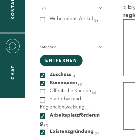
KONTAKT
5 Er
Typ
gen
regi
Webcontent, Artikel
n
(5)
Kategorie
ENTFERNEN
CHAT
icecenter
Zuschuss
(4)
Kommunen
(3)
Öffentliche Kunden
(3)
taktformular
Städtebau und
Regionalentwicklung
(3)
Arbeitsplatzförderun
g
erportal
(2)
Existenzgründung
(2)