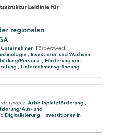
struktur Leitlinie für
er regionalen
IGA
Unternehmen
Förderzweck:
Technologie
Investieren und Wachsen
rbildung/Personal
Förderung von
eratung
Unternehmensgründung
örderzweck:
Arbeitsplatzförderung
fizierung/Aus- und
d Digitalisierung
Investitionen in
g