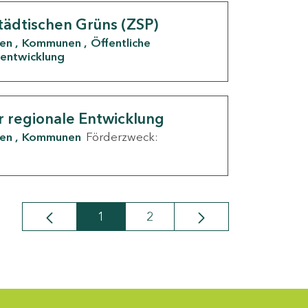
tädtischen Grüns (ZSP)
den
Kommunen
Öffentliche
entwicklung
r regionale Entwicklung
den
Kommunen
Förderzweck:
1
2
Seite
Seite