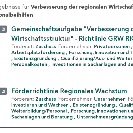
gebnisse für
Verbesserung der regionalen Wirtschafts
onalbeihilfen
Gemeinschaftsaufgabe "Verbesserung d
Wirtschaftsstruktur" - Richtlinie GRW R
Förderart:
Zuschuss
Fördernehmer:
Privatpersonen
Arbeitsplatzförderung
Forschung, Innovation und 
Existenzgründung
Qualifizierung/Aus- und Weite
Personalkosten
Investitionen in Sachanlagen und B
Förderrichtlinie Regionales Wachstum
Förderart:
Zuschuss
Fördernehmer:
Unternehmen
F
Investieren und Wachsen
Existenzgründung
Quali
Weiterbildung/Personal
Forschung, Innovationen un
Sachanlagen und Beratung
Unternehmensgründun