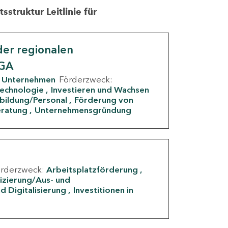
struktur Leitlinie für
er regionalen
IGA
Unternehmen
Förderzweck:
Technologie
Investieren und Wachsen
rbildung/Personal
Förderung von
eratung
Unternehmensgründung
örderzweck:
Arbeitsplatzförderung
fizierung/Aus- und
d Digitalisierung
Investitionen in
g