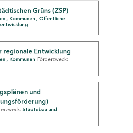
tädtischen Grüns (ZSP)
den
Kommunen
Öffentliche
entwicklung
r regionale Entwicklung
den
Kommunen
Förderzweck:
ngsplänen und
nungsförderung)
derzweck:
Städtebau und