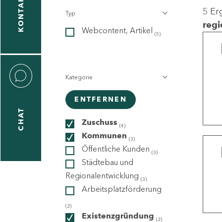
KONTAKT
5 Er
Typ
gen
regi
Webcontent, Artikel
n
(5)
Kategorie
ENTFERNEN
CHAT
icecenter
Zuschuss
(4)
Kommunen
(3)
Öffentliche Kunden
(3)
taktformular
Städtebau und
Regionalentwicklung
(3)
Arbeitsplatzförderung
erportal
(2)
Existenzgründung
(2)