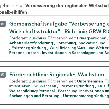
gebnisse für
Verbesserung der regionalen Wirtschafts
onalbeihilfen
Gemeinschaftsaufgabe "Verbesserung d
Wirtschaftsstruktur" - Richtlinie GRW R
Förderart:
Zuschuss
Fördernehmer:
Privatpersonen
Arbeitsplatzförderung
Forschung, Innovation und 
Existenzgründung
Qualifizierung/Aus- und Weite
Personalkosten
Investitionen in Sachanlagen und B
Förderrichtlinie Regionales Wachstum
Förderart:
Zuschuss
Fördernehmer:
Unternehmen
F
Investieren und Wachsen
Existenzgründung
Quali
Weiterbildung/Personal
Forschung, Innovationen un
Sachanlagen und Beratung
Unternehmensgründun