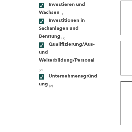
Investieren und
Wachsen
(2)
ndorte
Investitionen in
Sachanlagen und
Beratung
(2)
Qualifizierung/Aus-
und
Weiterbildung/Personal
(2)
Unternehmensgründ
ung
(2)