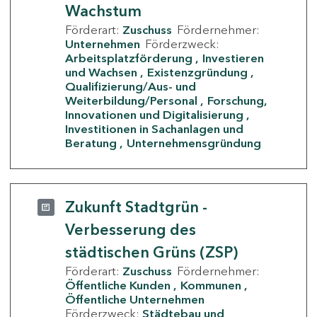
Wachstum
Förderart:
Zuschuss
Fördernehmer:
Unternehmen
Förderzweck:
Arbeitsplatzförderung
Investieren
und Wachsen
Existenzgründung
Qualifizierung/Aus- und
Weiterbildung/Personal
Forschung,
Innovationen und Digitalisierung
Investitionen in Sachanlagen und
Beratung
Unternehmensgründung
Zukunft Stadtgrün -
Verbesserung des
städtischen Grüns (ZSP)
Förderart:
Zuschuss
Fördernehmer:
Öffentliche Kunden
Kommunen
Öffentliche Unternehmen
Förderzweck:
Städtebau und