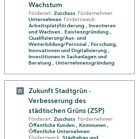
Wachstum
Förderart:
Zuschuss
Fördernehmer:
Unternehmen
Förderzweck:
Arbeitsplatzförderung
Investieren
und Wachsen
Existenzgründung
Qualifizierung/Aus- und
Weiterbildung/Personal
Forschung,
Innovationen und Digitalisierung
Investitionen in Sachanlagen und
Beratung
Unternehmensgründung
Zukunft Stadtgrün -
Verbesserung des
städtischen Grüns (ZSP)
Förderart:
Zuschuss
Fördernehmer:
Öffentliche Kunden
Kommunen
Öffentliche Unternehmen
Förderzweck:
Städtebau und