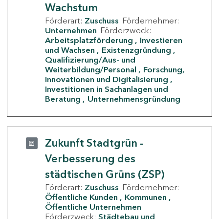
Wachstum
Förderart:
Zuschuss
Fördernehmer:
Unternehmen
Förderzweck:
Arbeitsplatzförderung
Investieren
und Wachsen
Existenzgründung
Qualifizierung/Aus- und
Weiterbildung/Personal
Forschung,
Innovationen und Digitalisierung
Investitionen in Sachanlagen und
Beratung
Unternehmensgründung
Zukunft Stadtgrün -
Verbesserung des
städtischen Grüns (ZSP)
Förderart:
Zuschuss
Fördernehmer:
Öffentliche Kunden
Kommunen
Öffentliche Unternehmen
Förderzweck:
Städtebau und