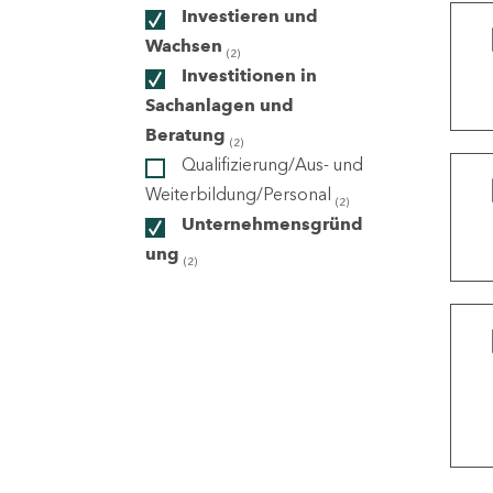
Investieren und
Wachsen
(2)
ndorte
Investitionen in
Sachanlagen und
Beratung
(2)
Qualifizierung/Aus- und
Weiterbildung/Personal
(2)
Unternehmensgründ
ung
(2)