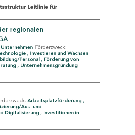
struktur Leitlinie für
er regionalen
IGA
Unternehmen
Förderzweck:
Technologie
Investieren und Wachsen
rbildung/Personal
Förderung von
eratung
Unternehmensgründung
örderzweck:
Arbeitsplatzförderung
fizierung/Aus- und
d Digitalisierung
Investitionen in
g