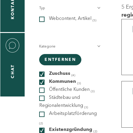
KONTAKT
5 Er
Typ
gen
regi
Webcontent, Artikel
n
(5)
Kategorie
ENTFERNEN
CHAT
icecenter
Zuschuss
(4)
Kommunen
(3)
Öffentliche Kunden
(3)
taktformular
Städtebau und
Regionalentwicklung
(3)
Arbeitsplatzförderung
erportal
(2)
Existenzgründung
(2)