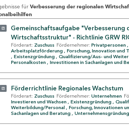
gebnisse für
Verbesserung der regionalen Wirtschafts
onalbeihilfen
Gemeinschaftsaufgabe "Verbesserung d
Wirtschaftsstruktur" - Richtlinie GRW R
Förderart:
Zuschuss
Fördernehmer:
Privatpersonen
Arbeitsplatzförderung
Forschung, Innovation und 
Existenzgründung
Qualifizierung/Aus- und Weite
Personalkosten
Investitionen in Sachanlagen und B
Förderrichtlinie Regionales Wachstum
Förderart:
Zuschuss
Fördernehmer:
Unternehmen
F
Investieren und Wachsen
Existenzgründung
Quali
Weiterbildung/Personal
Forschung, Innovationen un
Sachanlagen und Beratung
Unternehmensgründun