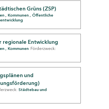
tädtischen Grüns (ZSP)
den
Kommunen
Öffentliche
entwicklung
r regionale Entwicklung
den
Kommunen
Förderzweck:
ngsplänen und
nungsförderung)
derzweck:
Städtebau und