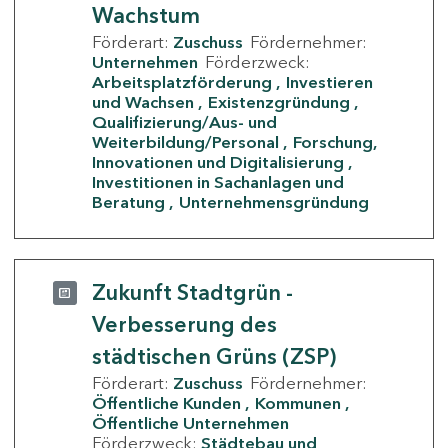
Wachstum
Förderart:
Zuschuss
Fördernehmer:
Unternehmen
Förderzweck:
Arbeitsplatzförderung
Investieren
und Wachsen
Existenzgründung
Qualifizierung/Aus- und
Weiterbildung/Personal
Forschung,
Innovationen und Digitalisierung
Investitionen in Sachanlagen und
Beratung
Unternehmensgründung
Zukunft Stadtgrün -
Verbesserung des
städtischen Grüns (ZSP)
Förderart:
Zuschuss
Fördernehmer:
Öffentliche Kunden
Kommunen
Öffentliche Unternehmen
Förderzweck:
Städtebau und