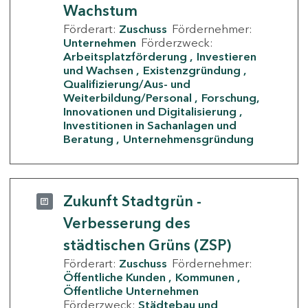
Wachstum
Förderart:
Zuschuss
Fördernehmer:
Unternehmen
Förderzweck:
Arbeitsplatzförderung
Investieren
und Wachsen
Existenzgründung
Qualifizierung/Aus- und
Weiterbildung/Personal
Forschung,
Innovationen und Digitalisierung
Investitionen in Sachanlagen und
Beratung
Unternehmensgründung
Zukunft Stadtgrün -
Verbesserung des
städtischen Grüns (ZSP)
Förderart:
Zuschuss
Fördernehmer:
Öffentliche Kunden
Kommunen
Öffentliche Unternehmen
Förderzweck:
Städtebau und