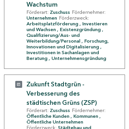
Wachstum
Förderart:
Zuschuss
Fördernehmer:
Unternehmen
Förderzweck:
Arbeitsplatzförderung
Investieren
und Wachsen
Existenzgründung
Qualifizierung/Aus- und
Weiterbildung/Personal
Forschung,
Innovationen und Digitalisierung
Investitionen in Sachanlagen und
Beratung
Unternehmensgründung
Zukunft Stadtgrün -
Verbesserung des
städtischen Grüns (ZSP)
Förderart:
Zuschuss
Fördernehmer:
Öffentliche Kunden
Kommunen
Öffentliche Unternehmen
Förderzweck:
Städtebau und