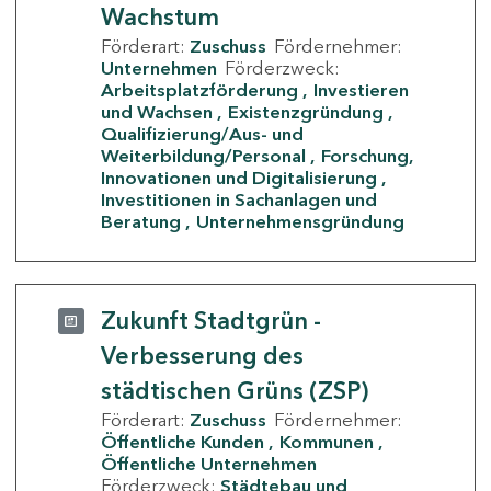
Wachstum
Förderart:
Zuschuss
Fördernehmer:
Unternehmen
Förderzweck:
Arbeitsplatzförderung
Investieren
und Wachsen
Existenzgründung
Qualifizierung/Aus- und
Weiterbildung/Personal
Forschung,
Innovationen und Digitalisierung
Investitionen in Sachanlagen und
Beratung
Unternehmensgründung
Zukunft Stadtgrün -
Verbesserung des
städtischen Grüns (ZSP)
Förderart:
Zuschuss
Fördernehmer:
Öffentliche Kunden
Kommunen
Öffentliche Unternehmen
Förderzweck:
Städtebau und