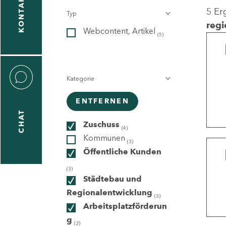
KONTAKT
5 Er
Typ
gen
regi
Webcontent, Artikel
n
(5)
Kategorie
ENTFERNEN
CHAT
icecenter
Zuschuss
(4)
Kommunen
(3)
Öffentliche Kunden
taktformular
(3)
Städtebau und
Regionalentwicklung
(3)
Arbeitsplatzförderun
erportal
g
(2)