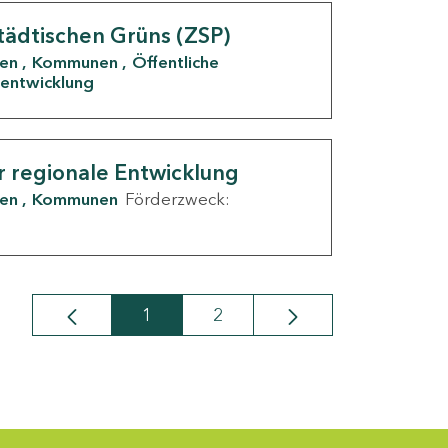
tädtischen Grüns (ZSP)
den
Kommunen
Öffentliche
entwicklung
r regionale Entwicklung
den
Kommunen
Förderzweck:
1
2
Seite
Seite