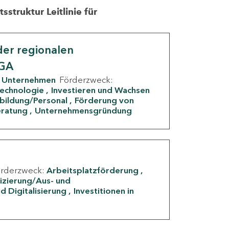
struktur Leitlinie für
er regionalen
IGA
Unternehmen
Förderzweck:
Technologie
Investieren und Wachsen
rbildung/Personal
Förderung von
eratung
Unternehmensgründung
örderzweck:
Arbeitsplatzförderung
fizierung/Aus- und
d Digitalisierung
Investitionen in
g