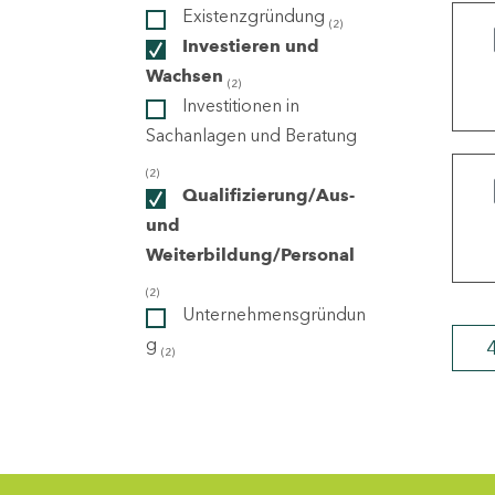
Existenzgründung
(2)
Investieren und
ndorte
Wachsen
(2)
Investitionen in
Sachanlagen und Beratung
(2)
Qualifizierung/Aus-
und
Weiterbildung/Personal
(2)
Unternehmensgründun
g
(2)