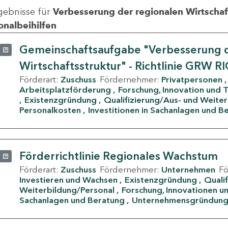
gebnisse für
Verbesserung der regionalen Wirtschafts
onalbeihilfen
Gemeinschaftsaufgabe "Verbesserung d
Wirtschaftsstruktur" - Richtlinie GRW R
Förderart:
Zuschuss
Fördernehmer:
Privatpersonen
Arbeitsplatzförderung
Forschung, Innovation und 
Existenzgründung
Qualifizierung/Aus- und Weite
Personalkosten
Investitionen in Sachanlagen und B
Förderrichtlinie Regionales Wachstum
Förderart:
Zuschuss
Fördernehmer:
Unternehmen
F
Investieren und Wachsen
Existenzgründung
Quali
Weiterbildung/Personal
Forschung, Innovationen un
Sachanlagen und Beratung
Unternehmensgründun