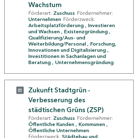
Wachstum
Förderart:
Zuschuss
Fördernehmer:
Unternehmen
Förderzweck:
Arbeitsplatzförderung
Investieren
und Wachsen
Existenzgründung
Qualifizierung/Aus- und
Weiterbildung/Personal
Forschung,
Innovationen und Digitalisierung
Investitionen in Sachanlagen und
Beratung
Unternehmensgründung
Zukunft Stadtgrün -
Verbesserung des
städtischen Grüns (ZSP)
Förderart:
Zuschuss
Fördernehmer:
Öffentliche Kunden
Kommunen
Öffentliche Unternehmen
Förderzweck:
Städtebau und