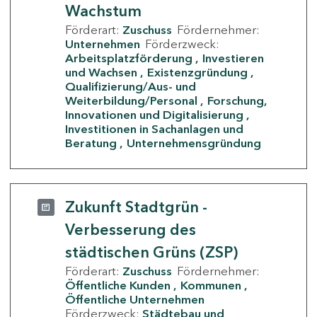
Wachstum
Förderart:
Zuschuss
Fördernehmer:
Unternehmen
Förderzweck:
Arbeitsplatzförderung
Investieren
und Wachsen
Existenzgründung
Qualifizierung/Aus- und
Weiterbildung/Personal
Forschung,
Innovationen und Digitalisierung
Investitionen in Sachanlagen und
Beratung
Unternehmensgründung
Zukunft Stadtgrün -
Verbesserung des
städtischen Grüns (ZSP)
Förderart:
Zuschuss
Fördernehmer:
Öffentliche Kunden
Kommunen
Öffentliche Unternehmen
Förderzweck:
Städtebau und