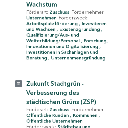
Wachstum
Förderart:
Zuschuss
Fördernehmer:
Unternehmen
Förderzweck:
Arbeitsplatzförderung
Investieren
und Wachsen
Existenzgründung
Qualifizierung/Aus- und
Weiterbildung/Personal
Forschung,
Innovationen und Digitalisierung
Investitionen in Sachanlagen und
Beratung
Unternehmensgründung
Zukunft Stadtgrün -
Verbesserung des
städtischen Grüns (ZSP)
Förderart:
Zuschuss
Fördernehmer:
Öffentliche Kunden
Kommunen
Öffentliche Unternehmen
Förderzweck:
Städtebau und