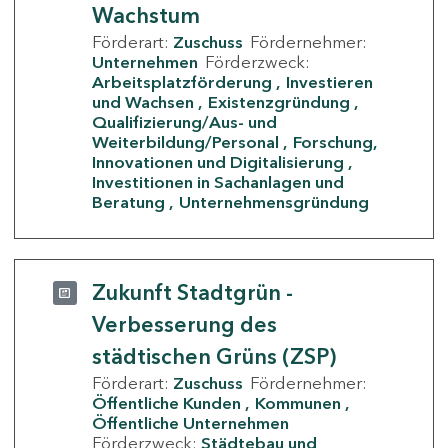
Wachstum
Förderart:
Zuschuss
Fördernehmer:
Unternehmen
Förderzweck:
Arbeitsplatzförderung
Investieren
und Wachsen
Existenzgründung
Qualifizierung/Aus- und
Weiterbildung/Personal
Forschung,
Innovationen und Digitalisierung
Investitionen in Sachanlagen und
Beratung
Unternehmensgründung
Zukunft Stadtgrün -
Verbesserung des
städtischen Grüns (ZSP)
Förderart:
Zuschuss
Fördernehmer:
Öffentliche Kunden
Kommunen
Öffentliche Unternehmen
Förderzweck:
Städtebau und