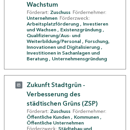
Wachstum
Förderart:
Zuschuss
Fördernehmer:
Unternehmen
Förderzweck:
Arbeitsplatzförderung
Investieren
und Wachsen
Existenzgründung
Qualifizierung/Aus- und
Weiterbildung/Personal
Forschung,
Innovationen und Digitalisierung
Investitionen in Sachanlagen und
Beratung
Unternehmensgründung
Zukunft Stadtgrün -
Verbesserung des
städtischen Grüns (ZSP)
Förderart:
Zuschuss
Fördernehmer:
Öffentliche Kunden
Kommunen
Öffentliche Unternehmen
Förderzweck:
Städtebau und