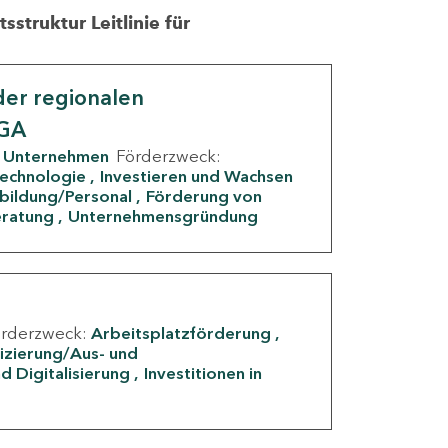
struktur Leitlinie für
er regionalen
IGA
Unternehmen
Förderzweck:
Technologie
Investieren und Wachsen
rbildung/Personal
Förderung von
eratung
Unternehmensgründung
örderzweck:
Arbeitsplatzförderung
fizierung/Aus- und
d Digitalisierung
Investitionen in
g