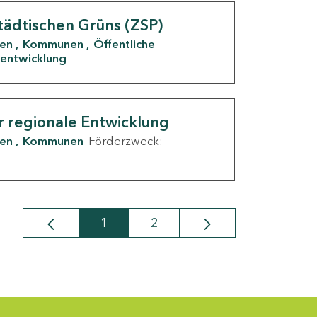
tädtischen Grüns (ZSP)
den
Kommunen
Öffentliche
entwicklung
r regionale Entwicklung
den
Kommunen
Förderzweck:
1
2
Seite
Seite