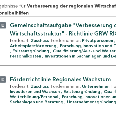
gebnisse für
Verbesserung der regionalen Wirtschafts
onalbeihilfen
Gemeinschaftsaufgabe "Verbesserung d
Wirtschaftsstruktur" - Richtlinie GRW R
Förderart:
Zuschuss
Fördernehmer:
Privatpersonen
Arbeitsplatzförderung
Forschung, Innovation und 
Existenzgründung
Qualifizierung/Aus- und Weite
Personalkosten
Investitionen in Sachanlagen und B
Förderrichtlinie Regionales Wachstum
Förderart:
Zuschuss
Fördernehmer:
Unternehmen
F
Investieren und Wachsen
Existenzgründung
Quali
Weiterbildung/Personal
Forschung, Innovationen un
Sachanlagen und Beratung
Unternehmensgründun