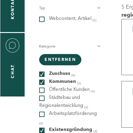
KONTAKT
5 Er
Typ
gen
regi
Webcontent, Artikel
n
(5)
Kategorie
ENTFERNEN
CHAT
icecenter
Zuschuss
(4)
Kommunen
(3)
Öffentliche Kunden
(3)
taktformular
Städtebau und
Regionalentwicklung
(3)
Arbeitsplatzförderung
erportal
(2)
Existenzgründung
(2)