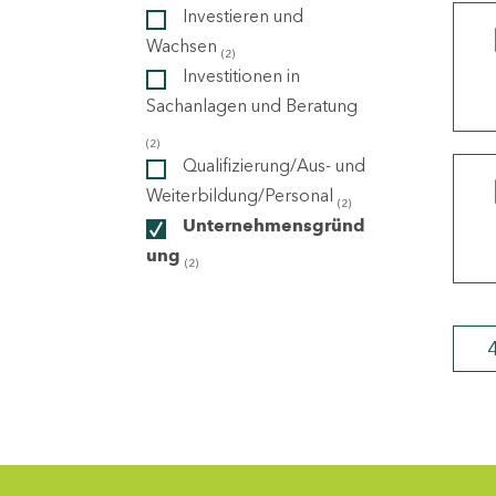
Investieren und
Wachsen
(2)
ndorte
Investitionen in
Sachanlagen und Beratung
(2)
Qualifizierung/Aus- und
Weiterbildung/Personal
(2)
Unternehmensgründ
ung
(2)