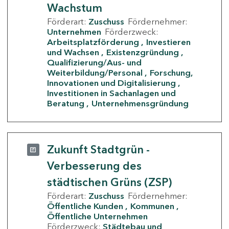
Wachstum
Förderart:
Zuschuss
Fördernehmer:
Unternehmen
Förderzweck:
Arbeitsplatzförderung
Investieren
und Wachsen
Existenzgründung
Qualifizierung/Aus- und
Weiterbildung/Personal
Forschung,
Innovationen und Digitalisierung
Investitionen in Sachanlagen und
Beratung
Unternehmensgründung
Zukunft Stadtgrün -
Verbesserung des
städtischen Grüns (ZSP)
Förderart:
Zuschuss
Fördernehmer:
Öffentliche Kunden
Kommunen
Öffentliche Unternehmen
Förderzweck:
Städtebau und