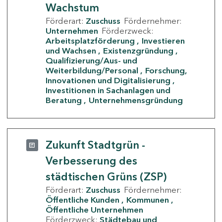
Wachstum
Förderart:
Zuschuss
Fördernehmer:
Unternehmen
Förderzweck:
Arbeitsplatzförderung
Investieren
und Wachsen
Existenzgründung
Qualifizierung/Aus- und
Weiterbildung/Personal
Forschung,
Innovationen und Digitalisierung
Investitionen in Sachanlagen und
Beratung
Unternehmensgründung
Zukunft Stadtgrün -
Verbesserung des
städtischen Grüns (ZSP)
Förderart:
Zuschuss
Fördernehmer:
Öffentliche Kunden
Kommunen
Öffentliche Unternehmen
Förderzweck:
Städtebau und