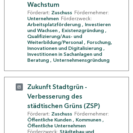
Wachstum
Förderart:
Zuschuss
Fördernehmer:
Unternehmen
Förderzweck:
Arbeitsplatzförderung
Investieren
und Wachsen
Existenzgründung
Qualifizierung/Aus- und
Weiterbildung/Personal
Forschung,
Innovationen und Digitalisierung
Investitionen in Sachanlagen und
Beratung
Unternehmensgründung
Zukunft Stadtgrün -
Verbesserung des
städtischen Grüns (ZSP)
Förderart:
Zuschuss
Fördernehmer:
Öffentliche Kunden
Kommunen
Öffentliche Unternehmen
Förderzweck:
Städtebau und