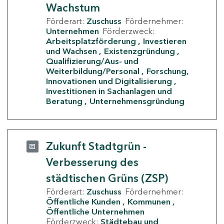
Wachstum
Förderart:
Zuschuss
Fördernehmer:
Unternehmen
Förderzweck:
Arbeitsplatzförderung
Investieren
und Wachsen
Existenzgründung
Qualifizierung/Aus- und
Weiterbildung/Personal
Forschung,
Innovationen und Digitalisierung
Investitionen in Sachanlagen und
Beratung
Unternehmensgründung
Zukunft Stadtgrün -
Verbesserung des
städtischen Grüns (ZSP)
Förderart:
Zuschuss
Fördernehmer:
Öffentliche Kunden
Kommunen
Öffentliche Unternehmen
Förderzweck:
Städtebau und