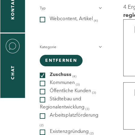
KONTAKT
4 Er
Typ
gen
regi
Webcontent, Artikel
n
(4)
Kategorie
ENTFERNEN
CHAT
icecenter
Zuschuss
(4)
Kommunen
(3)
Öffentliche Kunden
(3)
taktformular
Städtebau und
Regionalentwicklung
(3)
Arbeitsplatzförderung
erportal
(2)
Existenzgründung
(2)