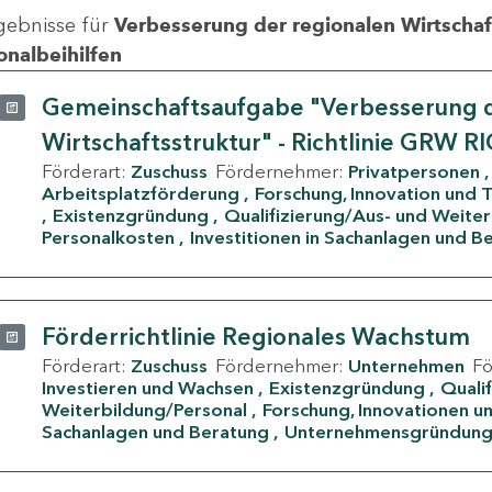
gebnisse für
Verbesserung der regionalen Wirtschafts
onalbeihilfen
Gemeinschaftsaufgabe "Verbesserung d
Wirtschaftsstruktur" - Richtlinie GRW R
Förderart:
Zuschuss
Fördernehmer:
Privatpersonen
Arbeitsplatzförderung
Forschung, Innovation und 
Existenzgründung
Qualifizierung/Aus- und Weite
Personalkosten
Investitionen in Sachanlagen und B
Förderrichtlinie Regionales Wachstum
Förderart:
Zuschuss
Fördernehmer:
Unternehmen
F
Investieren und Wachsen
Existenzgründung
Quali
Weiterbildung/Personal
Forschung, Innovationen un
Sachanlagen und Beratung
Unternehmensgründun