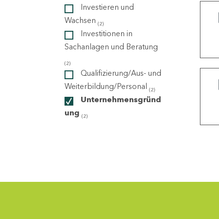
Investieren und
Wachsen
(2)
ndorte
Investitionen in
Sachanlagen und Beratung
(2)
Qualifizierung/Aus- und
Weiterbildung/Personal
(2)
Unternehmensgründ
ung
(2)