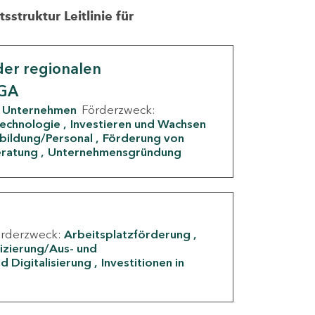
struktur Leitlinie für
er regionalen
IGA
Unternehmen
Förderzweck:
Technologie
Investieren und Wachsen
rbildung/Personal
Förderung von
eratung
Unternehmensgründung
örderzweck:
Arbeitsplatzförderung
fizierung/Aus- und
d Digitalisierung
Investitionen in
g