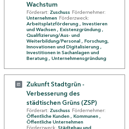
Wachstum
Förderart:
Zuschuss
Fördernehmer:
Unternehmen
Förderzweck:
Arbeitsplatzförderung
Investieren
und Wachsen
Existenzgründung
Qualifizierung/Aus- und
Weiterbildung/Personal
Forschung,
Innovationen und Digitalisierung
Investitionen in Sachanlagen und
Beratung
Unternehmensgründung
Zukunft Stadtgrün -
Verbesserung des
städtischen Grüns (ZSP)
Förderart:
Zuschuss
Fördernehmer:
Öffentliche Kunden
Kommunen
Öffentliche Unternehmen
Förderzweck:
Städtebau und