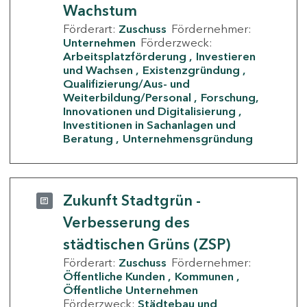
Wachstum
Förderart:
Zuschuss
Fördernehmer:
Unternehmen
Förderzweck:
Arbeitsplatzförderung
Investieren
und Wachsen
Existenzgründung
Qualifizierung/Aus- und
Weiterbildung/Personal
Forschung,
Innovationen und Digitalisierung
Investitionen in Sachanlagen und
Beratung
Unternehmensgründung
Zukunft Stadtgrün -
Verbesserung des
städtischen Grüns (ZSP)
Förderart:
Zuschuss
Fördernehmer:
Öffentliche Kunden
Kommunen
Öffentliche Unternehmen
Förderzweck:
Städtebau und