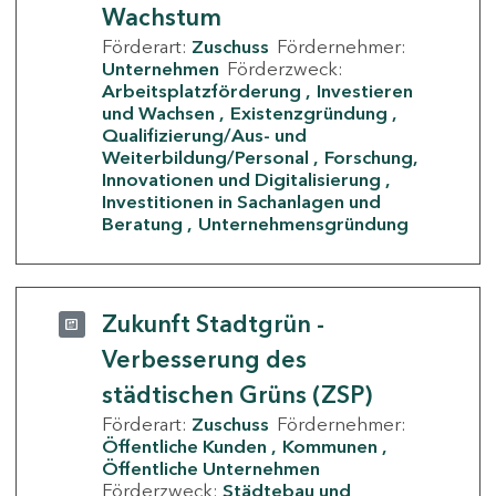
Wachstum
Förderart:
Zuschuss
Fördernehmer:
Unternehmen
Förderzweck:
Arbeitsplatzförderung
Investieren
und Wachsen
Existenzgründung
Qualifizierung/Aus- und
Weiterbildung/Personal
Forschung,
Innovationen und Digitalisierung
Investitionen in Sachanlagen und
Beratung
Unternehmensgründung
Zukunft Stadtgrün -
Verbesserung des
städtischen Grüns (ZSP)
Förderart:
Zuschuss
Fördernehmer:
Öffentliche Kunden
Kommunen
Öffentliche Unternehmen
Förderzweck:
Städtebau und