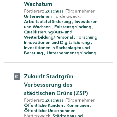
Wachstum
Förderart:
Zuschuss
Fördernehmer:
Unternehmen
Förderzweck:
Arbeitsplatzförderung
Investieren
und Wachsen
Existenzgründung
Qualifizierung/Aus- und
Weiterbildung/Personal
Forschung,
Innovationen und Digitalisierung
Investitionen in Sachanlagen und
Beratung
Unternehmensgründung
Zukunft Stadtgrün -
Verbesserung des
städtischen Grüns (ZSP)
Förderart:
Zuschuss
Fördernehmer:
Öffentliche Kunden
Kommunen
Öffentliche Unternehmen
Förderzweck:
Städtebau und