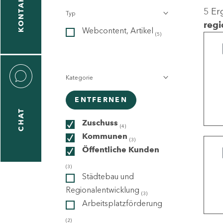
KONTAKT
5 Er
Typ
gen
regi
Webcontent, Artikel
n
(5)
Kategorie
ENTFERNEN
CHAT
icecenter
Zuschuss
(4)
Kommunen
(3)
Öffentliche Kunden
taktformular
(3)
Städtebau und
Regionalentwicklung
(3)
Arbeitsplatzförderung
erportal
(2)