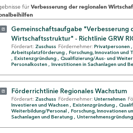
gebnisse für
Verbesserung der regionalen Wirtschafts
onalbeihilfen
Gemeinschaftsaufgabe "Verbesserung d
Wirtschaftsstruktur" - Richtlinie GRW R
Förderart:
Zuschuss
Fördernehmer:
Privatpersonen
Arbeitsplatzförderung
Forschung, Innovation und 
Existenzgründung
Qualifizierung/Aus- und Weite
Personalkosten
Investitionen in Sachanlagen und B
Förderrichtlinie Regionales Wachstum
Förderart:
Zuschuss
Fördernehmer:
Unternehmen
F
Investieren und Wachsen
Existenzgründung
Quali
Weiterbildung/Personal
Forschung, Innovationen un
Sachanlagen und Beratung
Unternehmensgründun