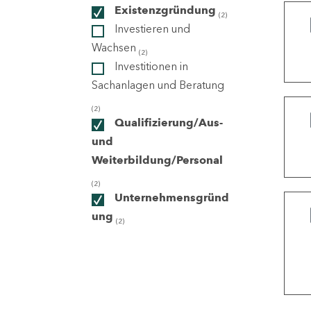
Existenzgründung
(2)
Investieren und
ndorte
Wachsen
(2)
Investitionen in
Sachanlagen und Beratung
(2)
Qualifizierung/Aus-
und
Weiterbildung/Personal
(2)
Unternehmensgründ
ung
(2)