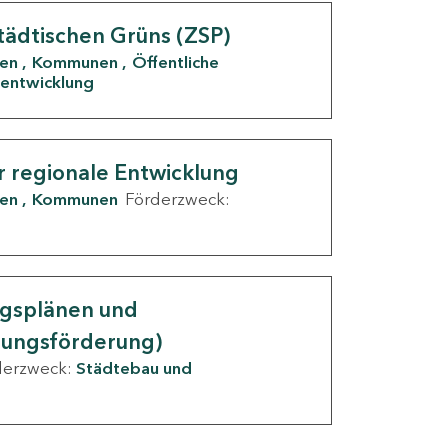
tädtischen Grüns (ZSP)
den
Kommunen
Öffentliche
entwicklung
r regionale Entwicklung
den
Kommunen
Förderzweck:
ngsplänen und
nungsförderung)
derzweck:
Städtebau und