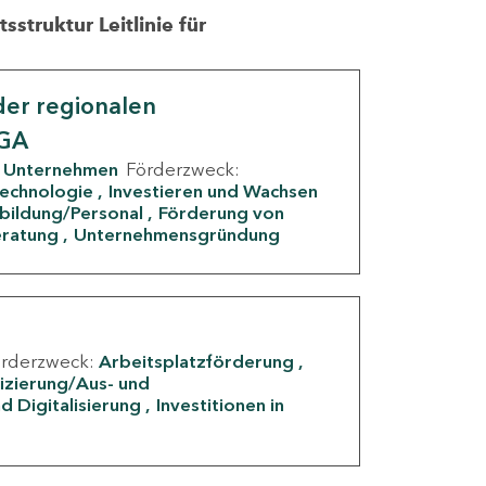
struktur Leitlinie für
er regionalen
IGA
Unternehmen
Förderzweck:
Technologie
Investieren und Wachsen
rbildung/Personal
Förderung von
eratung
Unternehmensgründung
örderzweck:
Arbeitsplatzförderung
fizierung/Aus- und
d Digitalisierung
Investitionen in
g