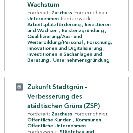
Wachstum
Förderart:
Zuschuss
Fördernehmer:
Unternehmen
Förderzweck:
Arbeitsplatzförderung
Investieren
und Wachsen
Existenzgründung
Qualifizierung/Aus- und
Weiterbildung/Personal
Forschung,
Innovationen und Digitalisierung
Investitionen in Sachanlagen und
Beratung
Unternehmensgründung
Zukunft Stadtgrün -
Verbesserung des
städtischen Grüns (ZSP)
Förderart:
Zuschuss
Fördernehmer:
Öffentliche Kunden
Kommunen
Öffentliche Unternehmen
Förderzweck:
Städtebau und