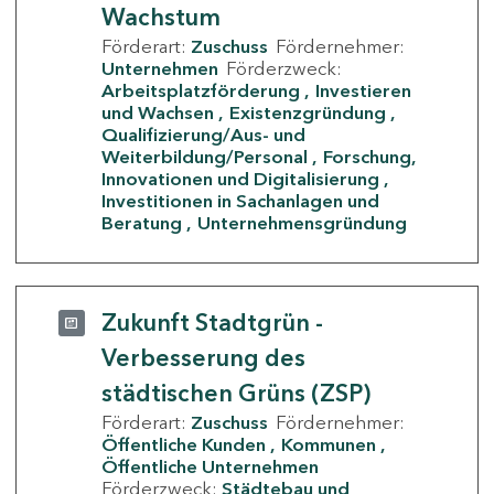
Wachstum
Förderart:
Zuschuss
Fördernehmer:
Unternehmen
Förderzweck:
Arbeitsplatzförderung
Investieren
und Wachsen
Existenzgründung
Qualifizierung/Aus- und
Weiterbildung/Personal
Forschung,
Innovationen und Digitalisierung
Investitionen in Sachanlagen und
Beratung
Unternehmensgründung
Zukunft Stadtgrün -
Verbesserung des
städtischen Grüns (ZSP)
Förderart:
Zuschuss
Fördernehmer:
Öffentliche Kunden
Kommunen
Öffentliche Unternehmen
Förderzweck:
Städtebau und