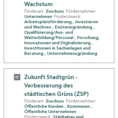
Wachstum
Förderart:
Zuschuss
Fördernehmer:
Unternehmen
Förderzweck:
Arbeitsplatzförderung
Investieren
und Wachsen
Existenzgründung
Qualifizierung/Aus- und
Weiterbildung/Personal
Forschung,
Innovationen und Digitalisierung
Investitionen in Sachanlagen und
Beratung
Unternehmensgründung
Zukunft Stadtgrün -
Verbesserung des
städtischen Grüns (ZSP)
Förderart:
Zuschuss
Fördernehmer:
Öffentliche Kunden
Kommunen
Öffentliche Unternehmen
Förderzweck:
Städtebau und