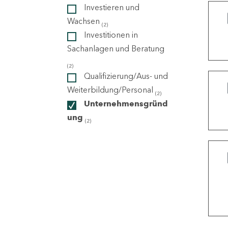
Investieren und
Wachsen
(2)
ndorte
Investitionen in
Sachanlagen und Beratung
(2)
Qualifizierung/Aus- und
Weiterbildung/Personal
(2)
Unternehmensgründ
ung
(2)