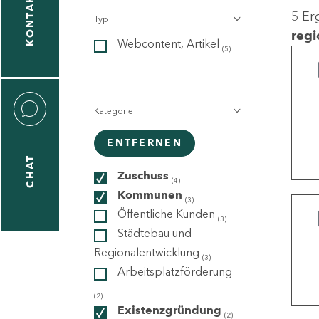
KONTAKT
5 Er
Typ
gen
regi
Webcontent, Artikel
n
(5)
Kategorie
ENTFERNEN
CHAT
icecenter
Zuschuss
(4)
Kommunen
(3)
Öffentliche Kunden
(3)
taktformular
Städtebau und
Regionalentwicklung
(3)
Arbeitsplatzförderung
erportal
(2)
Existenzgründung
(2)