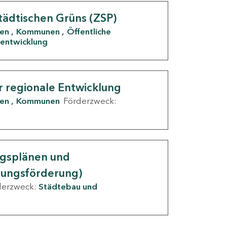
tädtischen Grüns (ZSP)
den
Kommunen
Öffentliche
entwicklung
r regionale Entwicklung
den
Kommunen
Förderzweck:
ngsplänen und
nungsförderung)
derzweck:
Städtebau und