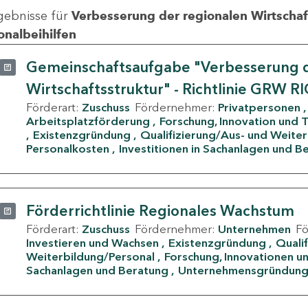
gebnisse für
Verbesserung der regionalen Wirtschafts
onalbeihilfen
Gemeinschaftsaufgabe "Verbesserung d
Wirtschaftsstruktur" - Richtlinie GRW R
Förderart:
Zuschuss
Fördernehmer:
Privatpersonen
Arbeitsplatzförderung
Forschung, Innovation und 
Existenzgründung
Qualifizierung/Aus- und Weite
Personalkosten
Investitionen in Sachanlagen und B
Förderrichtlinie Regionales Wachstum
Förderart:
Zuschuss
Fördernehmer:
Unternehmen
F
Investieren und Wachsen
Existenzgründung
Quali
Weiterbildung/Personal
Forschung, Innovationen un
Sachanlagen und Beratung
Unternehmensgründun