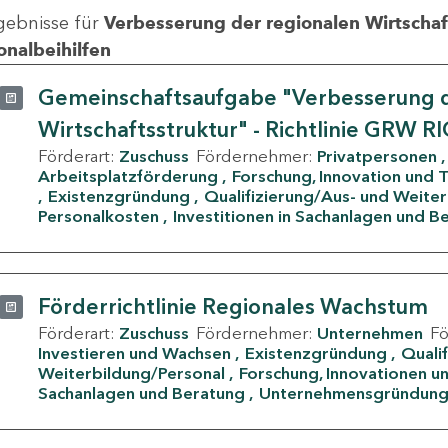
gebnisse für
Verbesserung der regionalen Wirtschafts
onalbeihilfen
Gemeinschaftsaufgabe "Verbesserung d
Wirtschaftsstruktur" - Richtlinie GRW R
Förderart:
Zuschuss
Fördernehmer:
Privatpersonen
Arbeitsplatzförderung
Forschung, Innovation und 
Existenzgründung
Qualifizierung/Aus- und Weite
Personalkosten
Investitionen in Sachanlagen und B
Förderrichtlinie Regionales Wachstum
Förderart:
Zuschuss
Fördernehmer:
Unternehmen
F
Investieren und Wachsen
Existenzgründung
Quali
Weiterbildung/Personal
Forschung, Innovationen un
Sachanlagen und Beratung
Unternehmensgründun