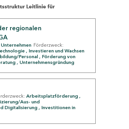
struktur Leitlinie für
er regionalen
IGA
Unternehmen
Förderzweck:
Technologie
Investieren und Wachsen
rbildung/Personal
Förderung von
eratung
Unternehmensgründung
örderzweck:
Arbeitsplatzförderung
fizierung/Aus- und
d Digitalisierung
Investitionen in
g