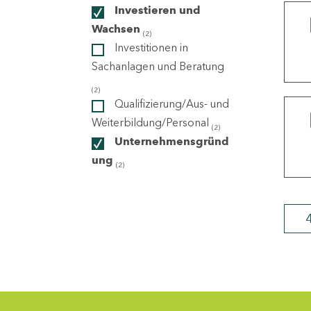
Investieren und
Wachsen
(2)
ndorte
Investitionen in
Sachanlagen und Beratung
(2)
Qualifizierung/Aus- und
Weiterbildung/Personal
(2)
Unternehmensgründ
ung
(2)