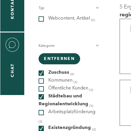
KONTAKT
5 Er
Typ
gen
regi
Webcontent, Artikel
n
(5)
Kategorie
ENTFERNEN
CHAT
icecenter
Zuschuss
(4)
Kommunen
(3)
Öffentliche Kunden
(3)
taktformular
Städtebau und
Regionalentwicklung
(3)
Arbeitsplatzförderung
erportal
(2)
Existenzgründung
(2)