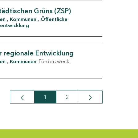
tädtischen Grüns (ZSP)
den
Kommunen
Öffentliche
entwicklung
r regionale Entwicklung
den
Kommunen
Förderzweck:
1
2
Seite
Seite