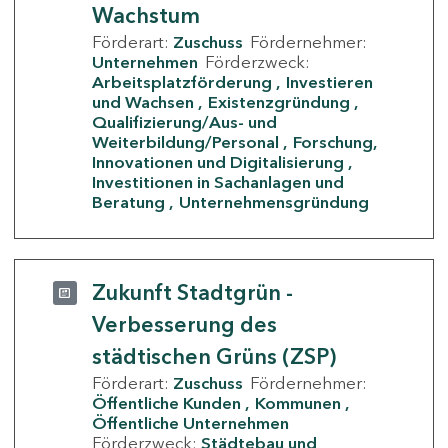
Wachstum
Förderart:
Zuschuss
Fördernehmer:
Unternehmen
Förderzweck:
Arbeitsplatzförderung
Investieren
und Wachsen
Existenzgründung
Qualifizierung/Aus- und
Weiterbildung/Personal
Forschung,
Innovationen und Digitalisierung
Investitionen in Sachanlagen und
Beratung
Unternehmensgründung
Zukunft Stadtgrün -
Verbesserung des
städtischen Grüns (ZSP)
Förderart:
Zuschuss
Fördernehmer:
Öffentliche Kunden
Kommunen
Öffentliche Unternehmen
Förderzweck:
Städtebau und