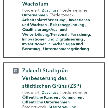
Wachstum
Förderart:
Zuschuss
Fördernehmer:
Unternehmen
Förderzweck:
Arbeitsplatzförderung
Investieren
und Wachsen
Existenzgründung
Qualifizierung/Aus- und
Weiterbildung/Personal
Forschung,
Innovationen und Digitalisierung
Investitionen in Sachanlagen und
Beratung
Unternehmensgründung
Zukunft Stadtgrün -
Verbesserung des
städtischen Grüns (ZSP)
Förderart:
Zuschuss
Fördernehmer:
Öffentliche Kunden
Kommunen
Öffentliche Unternehmen
Förderzweck:
Städtebau und