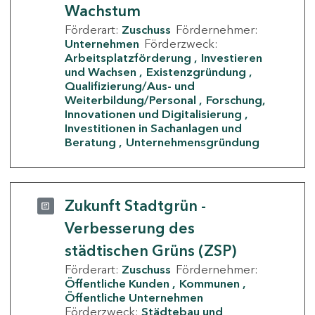
Wachstum
Förderart:
Zuschuss
Fördernehmer:
Unternehmen
Förderzweck:
Arbeitsplatzförderung
Investieren
und Wachsen
Existenzgründung
Qualifizierung/Aus- und
Weiterbildung/Personal
Forschung,
Innovationen und Digitalisierung
Investitionen in Sachanlagen und
Beratung
Unternehmensgründung
Zukunft Stadtgrün -
Verbesserung des
städtischen Grüns (ZSP)
Förderart:
Zuschuss
Fördernehmer:
Öffentliche Kunden
Kommunen
Öffentliche Unternehmen
Förderzweck:
Städtebau und