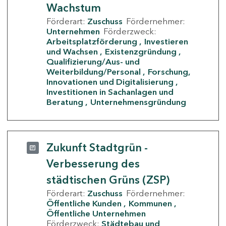
Wachstum
Förderart:
Zuschuss
Fördernehmer:
Unternehmen
Förderzweck:
Arbeitsplatzförderung
Investieren
und Wachsen
Existenzgründung
Qualifizierung/Aus- und
Weiterbildung/Personal
Forschung,
Innovationen und Digitalisierung
Investitionen in Sachanlagen und
Beratung
Unternehmensgründung
Zukunft Stadtgrün -
Verbesserung des
städtischen Grüns (ZSP)
Förderart:
Zuschuss
Fördernehmer:
Öffentliche Kunden
Kommunen
Öffentliche Unternehmen
Förderzweck:
Städtebau und