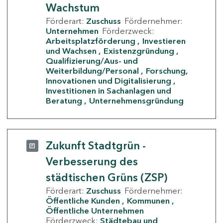
Wachstum
Förderart:
Zuschuss
Fördernehmer:
Unternehmen
Förderzweck:
Arbeitsplatzförderung
Investieren
und Wachsen
Existenzgründung
Qualifizierung/Aus- und
Weiterbildung/Personal
Forschung,
Innovationen und Digitalisierung
Investitionen in Sachanlagen und
Beratung
Unternehmensgründung
Zukunft Stadtgrün -
Verbesserung des
städtischen Grüns (ZSP)
Förderart:
Zuschuss
Fördernehmer:
Öffentliche Kunden
Kommunen
Öffentliche Unternehmen
Förderzweck:
Städtebau und