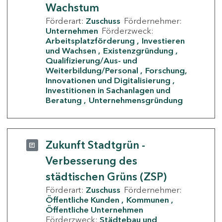
Wachstum
Förderart:
Zuschuss
Fördernehmer:
Unternehmen
Förderzweck:
Arbeitsplatzförderung
Investieren
und Wachsen
Existenzgründung
Qualifizierung/Aus- und
Weiterbildung/Personal
Forschung,
Innovationen und Digitalisierung
Investitionen in Sachanlagen und
Beratung
Unternehmensgründung
Zukunft Stadtgrün -
Verbesserung des
städtischen Grüns (ZSP)
Förderart:
Zuschuss
Fördernehmer:
Öffentliche Kunden
Kommunen
Öffentliche Unternehmen
Förderzweck:
Städtebau und