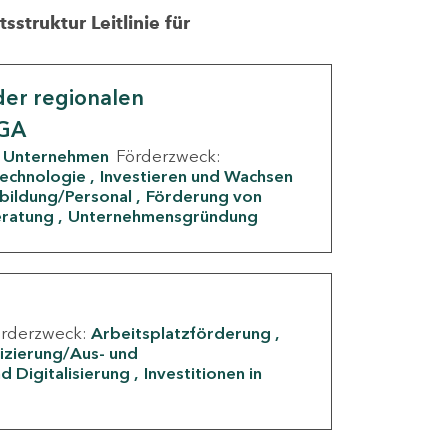
struktur Leitlinie für
er regionalen
IGA
Unternehmen
Förderzweck:
Technologie
Investieren und Wachsen
rbildung/Personal
Förderung von
eratung
Unternehmensgründung
örderzweck:
Arbeitsplatzförderung
fizierung/Aus- und
d Digitalisierung
Investitionen in
g