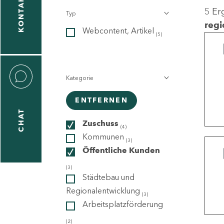
KONTAKT
5 Er
Typ
gen
regi
Webcontent, Artikel
n
(5)
Kategorie
ENTFERNEN
CHAT
icecenter
Zuschuss
(4)
Kommunen
(3)
Öffentliche Kunden
taktformular
(3)
Städtebau und
Regionalentwicklung
(3)
Arbeitsplatzförderung
erportal
(2)