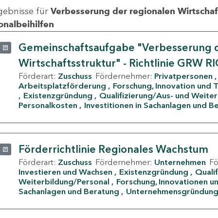
gebnisse für
Verbesserung der regionalen Wirtschafts
onalbeihilfen
Gemeinschaftsaufgabe "Verbesserung d
Wirtschaftsstruktur" - Richtlinie GRW R
Förderart:
Zuschuss
Fördernehmer:
Privatpersonen
Arbeitsplatzförderung
Forschung, Innovation und 
Existenzgründung
Qualifizierung/Aus- und Weite
Personalkosten
Investitionen in Sachanlagen und B
Förderrichtlinie Regionales Wachstum
Förderart:
Zuschuss
Fördernehmer:
Unternehmen
F
Investieren und Wachsen
Existenzgründung
Quali
Weiterbildung/Personal
Forschung, Innovationen un
Sachanlagen und Beratung
Unternehmensgründun