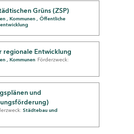
tädtischen Grüns (ZSP)
den
Kommunen
Öffentliche
entwicklung
r regionale Entwicklung
den
Kommunen
Förderzweck:
ngsplänen und
nungsförderung)
derzweck:
Städtebau und