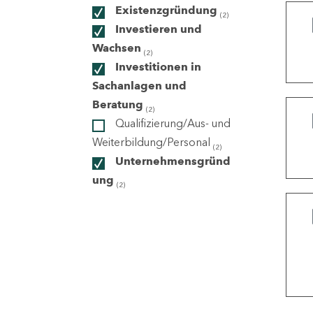
Existenzgründung
(2)
Investieren und
ndorte
Wachsen
(2)
Investitionen in
Sachanlagen und
Beratung
(2)
Qualifizierung/Aus- und
Weiterbildung/Personal
(2)
Unternehmensgründ
ung
(2)