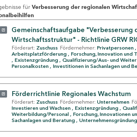
gebnisse für
Verbesserung der regionalen Wirtschafts
onalbeihilfen
Gemeinschaftsaufgabe "Verbesserung d
Wirtschaftsstruktur" - Richtlinie GRW R
Förderart:
Zuschuss
Fördernehmer:
Privatpersonen
Arbeitsplatzförderung
Forschung, Innovation und 
Existenzgründung
Qualifizierung/Aus- und Weite
Personalkosten
Investitionen in Sachanlagen und B
Förderrichtlinie Regionales Wachstum
Förderart:
Zuschuss
Fördernehmer:
Unternehmen
F
Investieren und Wachsen
Existenzgründung
Quali
Weiterbildung/Personal
Forschung, Innovationen un
Sachanlagen und Beratung
Unternehmensgründun