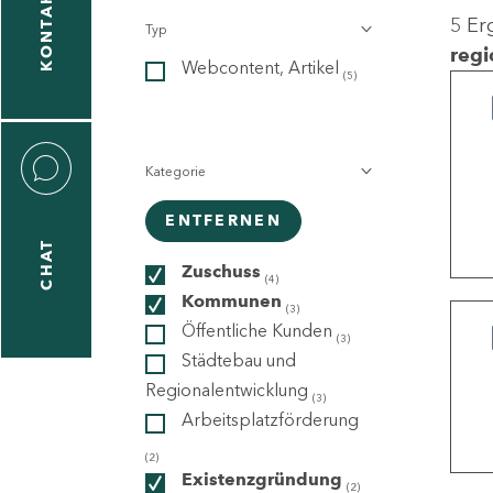
KONTAKT
5 Er
Typ
gen
regi
Webcontent, Artikel
n
(5)
Kategorie
ENTFERNEN
CHAT
icecenter
Zuschuss
(4)
Kommunen
(3)
Öffentliche Kunden
(3)
taktformular
Städtebau und
Regionalentwicklung
(3)
Arbeitsplatzförderung
erportal
(2)
Existenzgründung
(2)