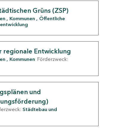
tädtischen Grüns (ZSP)
den
Kommunen
Öffentliche
entwicklung
r regionale Entwicklung
den
Kommunen
Förderzweck:
ngsplänen und
nungsförderung)
derzweck:
Städtebau und