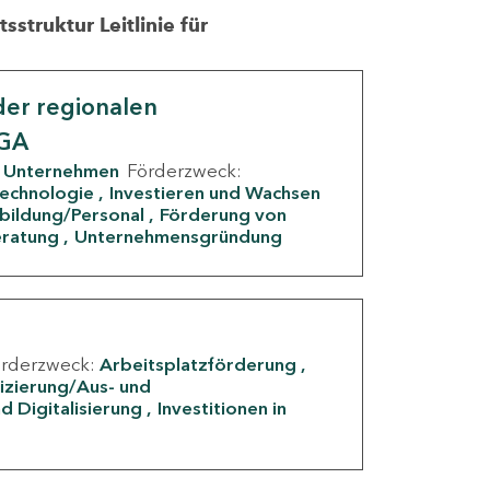
struktur Leitlinie für
er regionalen
IGA
Unternehmen
Förderzweck:
Technologie
Investieren und Wachsen
rbildung/Personal
Förderung von
eratung
Unternehmensgründung
örderzweck:
Arbeitsplatzförderung
fizierung/Aus- und
d Digitalisierung
Investitionen in
g