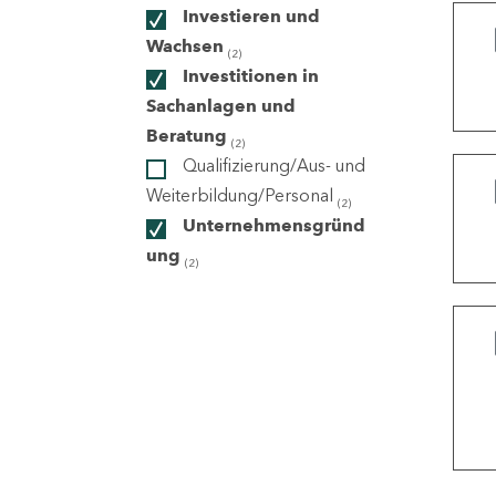
Investieren und
Wachsen
(2)
ndorte
Investitionen in
Sachanlagen und
Beratung
(2)
Qualifizierung/Aus- und
Weiterbildung/Personal
(2)
Unternehmensgründ
ung
(2)