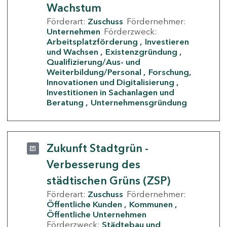
Wachstum
Förderart:
Zuschuss
Fördernehmer:
Unternehmen
Förderzweck:
Arbeitsplatzförderung
Investieren
und Wachsen
Existenzgründung
Qualifizierung/Aus- und
Weiterbildung/Personal
Forschung,
Innovationen und Digitalisierung
Investitionen in Sachanlagen und
Beratung
Unternehmensgründung
Zukunft Stadtgrün -
Verbesserung des
städtischen Grüns (ZSP)
Förderart:
Zuschuss
Fördernehmer:
Öffentliche Kunden
Kommunen
Öffentliche Unternehmen
Förderzweck:
Städtebau und