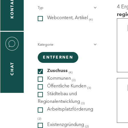
KONTAKT
4 Er
Typ
gen
regi
Webcontent, Artikel
n
(4)
Kategorie
ENTFERNEN
CHAT
icecenter
Zuschuss
(4)
Kommunen
(3)
Öffentliche Kunden
(3)
taktformular
Städtebau und
Regionalentwicklung
(3)
Arbeitsplatzförderung
erportal
(2)
Existenzgründung
(2)