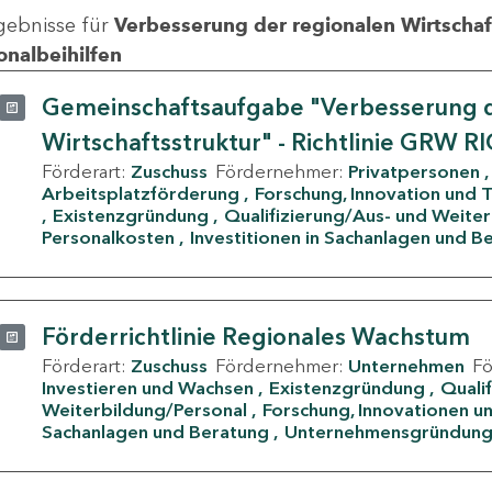
gebnisse für
Verbesserung der regionalen Wirtschafts
onalbeihilfen
Gemeinschaftsaufgabe "Verbesserung d
Wirtschaftsstruktur" - Richtlinie GRW R
Förderart:
Zuschuss
Fördernehmer:
Privatpersonen
Arbeitsplatzförderung
Forschung, Innovation und 
Existenzgründung
Qualifizierung/Aus- und Weite
Personalkosten
Investitionen in Sachanlagen und B
Förderrichtlinie Regionales Wachstum
Förderart:
Zuschuss
Fördernehmer:
Unternehmen
F
Investieren und Wachsen
Existenzgründung
Quali
Weiterbildung/Personal
Forschung, Innovationen un
Sachanlagen und Beratung
Unternehmensgründun