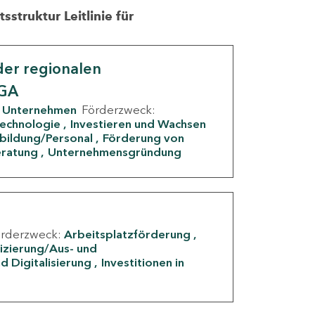
struktur Leitlinie für
er regionalen
IGA
Unternehmen
Förderzweck:
Technologie
Investieren und Wachsen
rbildung/Personal
Förderung von
eratung
Unternehmensgründung
örderzweck:
Arbeitsplatzförderung
fizierung/Aus- und
d Digitalisierung
Investitionen in
g