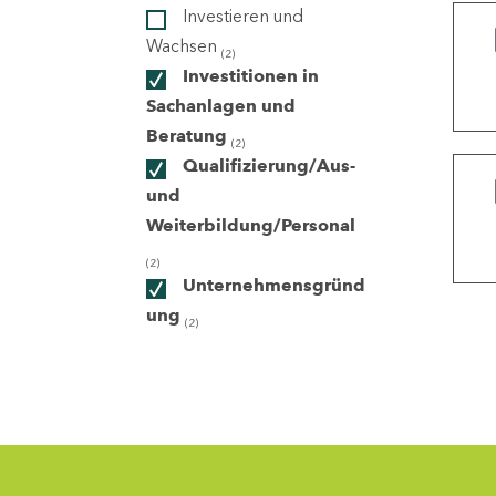
Investieren und
Wachsen
(2)
ndorte
Investitionen in
Sachanlagen und
Beratung
(2)
Qualifizierung/Aus-
und
Weiterbildung/Personal
(2)
Unternehmensgründ
ung
(2)