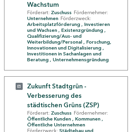
Wachstum
Förderart:
Zuschuss
Fördernehmer:
Unternehmen
Förderzweck:
Arbeitsplatzförderung
Investieren
und Wachsen
Existenzgründung
Qualifizierung/Aus- und
Weiterbildung/Personal
Forschung,
Innovationen und Digitalisierung
Investitionen in Sachanlagen und
Beratung
Unternehmensgründung
Zukunft Stadtgrün -
Verbesserung des
städtischen Grüns (ZSP)
Förderart:
Zuschuss
Fördernehmer:
Öffentliche Kunden
Kommunen
Öffentliche Unternehmen
Förderzweck:
Städtebau und