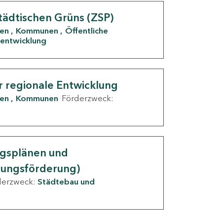
tädtischen Grüns (ZSP)
den
Kommunen
Öffentliche
entwicklung
r regionale Entwicklung
den
Kommunen
Förderzweck:
ngsplänen und
nungsförderung)
derzweck:
Städtebau und