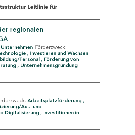
struktur Leitlinie für
er regionalen
IGA
Unternehmen
Förderzweck:
Technologie
Investieren und Wachsen
rbildung/Personal
Förderung von
eratung
Unternehmensgründung
örderzweck:
Arbeitsplatzförderung
fizierung/Aus- und
d Digitalisierung
Investitionen in
g