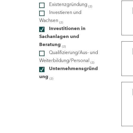
Existenzgründung
(2)
Investieren und
ndorte
Wachsen
(2)
Investitionen in
Sachanlagen und
Beratung
(2)
Qualifizierung/Aus- und
Weiterbildung/Personal
(2)
Unternehmensgründ
ung
(2)