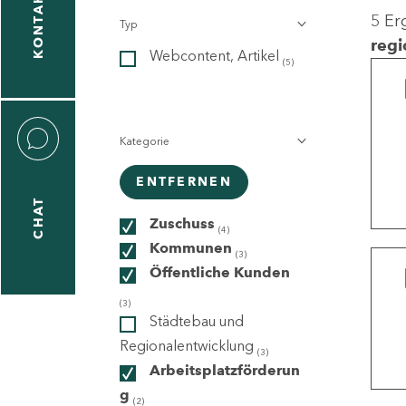
KONTAKT
5 Er
Typ
gen
regi
Webcontent, Artikel
n
(5)
Kategorie
ENTFERNEN
CHAT
icecenter
Zuschuss
(4)
Kommunen
(3)
Öffentliche Kunden
taktformular
(3)
Städtebau und
Regionalentwicklung
(3)
Arbeitsplatzförderun
erportal
g
(2)