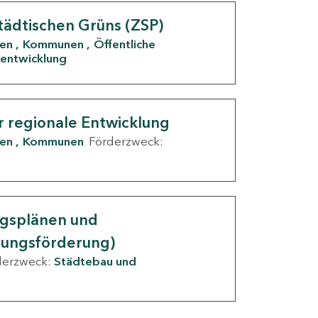
tädtischen Grüns (ZSP)
den
Kommunen
Öffentliche
entwicklung
r regionale Entwicklung
den
Kommunen
Förderzweck:
ngsplänen und
nungsförderung)
derzweck:
Städtebau und