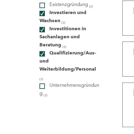
Existenzgründung
(2)
Investieren und
ndorte
Wachsen
(2)
Investitionen in
Sachanlagen und
Beratung
(2)
Qualifizierung/Aus-
und
Weiterbildung/Personal
(2)
Unternehmensgründun
g
(2)