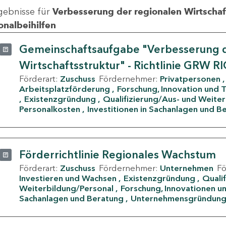
gebnisse für
Verbesserung der regionalen Wirtschafts
onalbeihilfen
Gemeinschaftsaufgabe "Verbesserung d
Wirtschaftsstruktur" - Richtlinie GRW R
Förderart:
Zuschuss
Fördernehmer:
Privatpersonen
Arbeitsplatzförderung
Forschung, Innovation und 
Existenzgründung
Qualifizierung/Aus- und Weite
Personalkosten
Investitionen in Sachanlagen und B
Förderrichtlinie Regionales Wachstum
Förderart:
Zuschuss
Fördernehmer:
Unternehmen
F
Investieren und Wachsen
Existenzgründung
Quali
Weiterbildung/Personal
Forschung, Innovationen un
Sachanlagen und Beratung
Unternehmensgründun