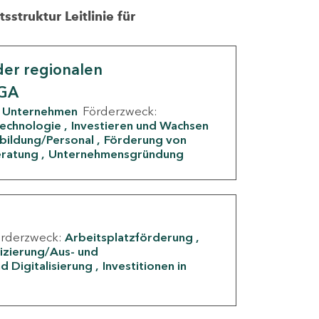
struktur Leitlinie für
er regionalen
IGA
Unternehmen
Förderzweck:
Technologie
Investieren und Wachsen
rbildung/Personal
Förderung von
eratung
Unternehmensgründung
örderzweck:
Arbeitsplatzförderung
fizierung/Aus- und
d Digitalisierung
Investitionen in
g