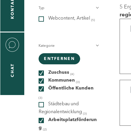
KONTAKT
5 Er
Typ
gen
regi
Webcontent, Artikel
n
(5)
Kategorie
ENTFERNEN
CHAT
icecenter
Zuschuss
(4)
Kommunen
(3)
Öffentliche Kunden
taktformular
(3)
Städtebau und
Regionalentwicklung
(3)
Arbeitsplatzförderun
erportal
g
(2)