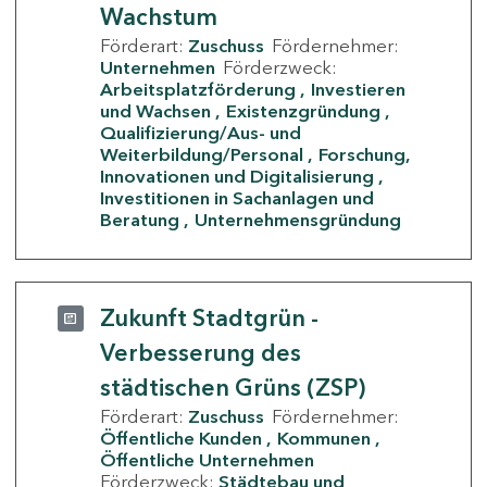
Wachstum
Förderart:
Zuschuss
Fördernehmer:
Unternehmen
Förderzweck:
Arbeitsplatzförderung
Investieren
und Wachsen
Existenzgründung
Qualifizierung/Aus- und
Weiterbildung/Personal
Forschung,
Innovationen und Digitalisierung
Investitionen in Sachanlagen und
Beratung
Unternehmensgründung
Zukunft Stadtgrün -
Verbesserung des
städtischen Grüns (ZSP)
Förderart:
Zuschuss
Fördernehmer:
Öffentliche Kunden
Kommunen
Öffentliche Unternehmen
Förderzweck:
Städtebau und