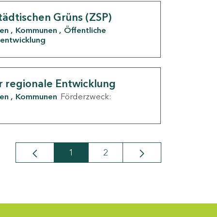
tädtischen Grüns (ZSP)
den
Kommunen
Öffentliche
entwicklung
r regionale Entwicklung
den
Kommunen
Förderzweck:
1
2
Seite
Seite