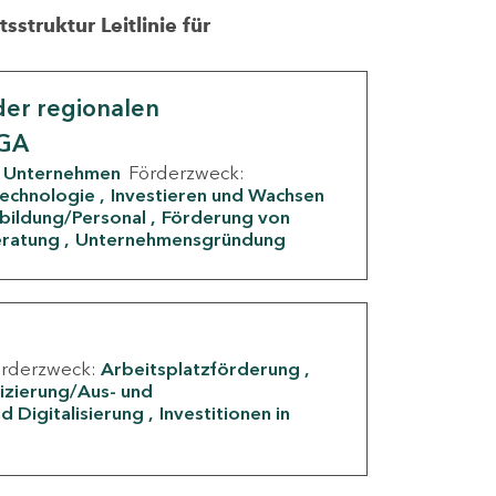
struktur Leitlinie für
er regionalen
IGA
Unternehmen
Förderzweck:
Technologie
Investieren und Wachsen
rbildung/Personal
Förderung von
eratung
Unternehmensgründung
örderzweck:
Arbeitsplatzförderung
fizierung/Aus- und
d Digitalisierung
Investitionen in
g