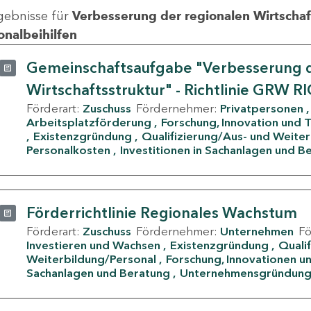
gebnisse für
Verbesserung der regionalen Wirtschafts
onalbeihilfen
Gemeinschaftsaufgabe "Verbesserung d
Wirtschaftsstruktur" - Richtlinie GRW R
Förderart:
Zuschuss
Fördernehmer:
Privatpersonen
Arbeitsplatzförderung
Forschung, Innovation und 
Existenzgründung
Qualifizierung/Aus- und Weite
Personalkosten
Investitionen in Sachanlagen und B
Förderrichtlinie Regionales Wachstum
Förderart:
Zuschuss
Fördernehmer:
Unternehmen
F
Investieren und Wachsen
Existenzgründung
Quali
Weiterbildung/Personal
Forschung, Innovationen un
Sachanlagen und Beratung
Unternehmensgründun