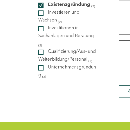
Existenzgründung
(2)
Investieren und
ndorte
Wachsen
(2)
Investitionen in
Sachanlagen und Beratung
(2)
Qualifizierung/Aus- und
Weiterbildung/Personal
(2)
Unternehmensgründun
g
(2)