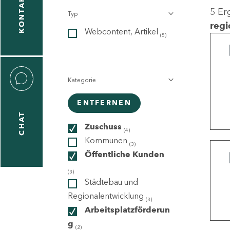
KONTAKT
5 Er
Typ
gen
regi
Webcontent, Artikel
n
(5)
Kategorie
ENTFERNEN
CHAT
icecenter
Zuschuss
(4)
Kommunen
(3)
Öffentliche Kunden
taktformular
(3)
Städtebau und
Regionalentwicklung
(3)
Arbeitsplatzförderun
erportal
g
(2)