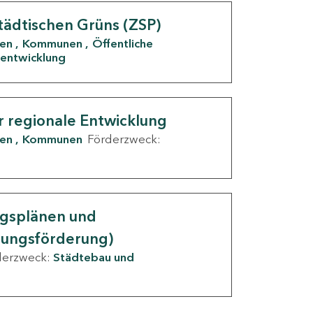
tädtischen Grüns (ZSP)
den
Kommunen
Öffentliche
entwicklung
r regionale Entwicklung
den
Kommunen
Förderzweck:
ngsplänen und
nungsförderung)
derzweck:
Städtebau und