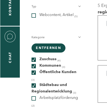
KONTAKT
5 Er
Typ
gen
regi
Webcontent, Artikel
n
(5)
Kategorie
ENTFERNEN
CHAT
icecenter
Zuschuss
(4)
Kommunen
(3)
Öffentliche Kunden
taktformular
(3)
Städtebau und
Regionalentwicklung
(3)
Arbeitsplatzförderung
erportal
(2)