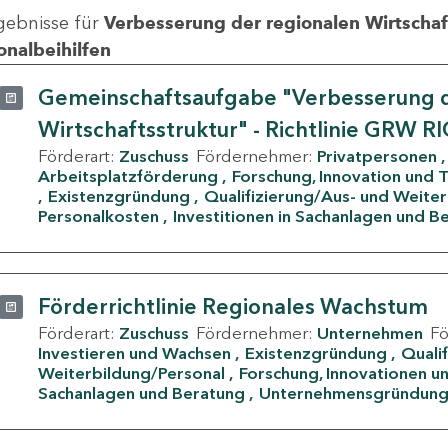
gebnisse für
Verbesserung der regionalen Wirtschafts
onalbeihilfen
Gemeinschaftsaufgabe "Verbesserung d
Wirtschaftsstruktur" - Richtlinie GRW R
Förderart:
Zuschuss
Fördernehmer:
Privatpersonen
Arbeitsplatzförderung
Forschung, Innovation und 
Existenzgründung
Qualifizierung/Aus- und Weite
Personalkosten
Investitionen in Sachanlagen und B
Förderrichtlinie Regionales Wachstum
Förderart:
Zuschuss
Fördernehmer:
Unternehmen
F
Investieren und Wachsen
Existenzgründung
Quali
Weiterbildung/Personal
Forschung, Innovationen un
Sachanlagen und Beratung
Unternehmensgründun