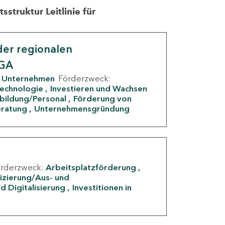
struktur Leitlinie für
er regionalen
IGA
Unternehmen
Förderzweck:
Technologie
Investieren und Wachsen
rbildung/Personal
Förderung von
eratung
Unternehmensgründung
örderzweck:
Arbeitsplatzförderung
fizierung/Aus- und
d Digitalisierung
Investitionen in
g